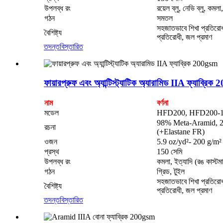
উপলব্ধ রং
রয়েল ব্লু, নেভি ব্লু, কমলা
গঠন
সমতল
সহজাতভাবে শিখা প্রতিরোধক,
বৈশিষ্ট্য
প্রতিরোধী, জল প্রমাণ
তদন্ত
বিস্তারিত
ফায়ারপ্রুফ এবং অ্যান্টিস্ট্যাটিক অ্যারামিড IIA ফ্যাব্রি
নাম
বর্ণনা
মডেল
HFD200, HFD200-
98% Meta-Aramid, 2% অ্
রচনা
(+Elastane FR)
ওজন
5.9 oz/yd²- 200 g/m²
প্রস্থ
150 সেমি
উপলব্ধ রং
কমলা, ইত্যাদি (রঙ কাস্ট
গঠন
গ্রিড, টুইল
সহজাতভাবে শিখা প্রতিরোধক,
বৈশিষ্ট্য
প্রতিরোধী, জল প্রমাণ
তদন্ত
বিস্তারিত