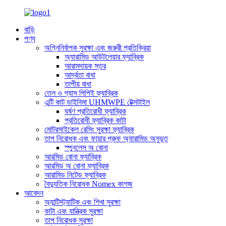
বাড়ি
পণ্য
অগ্নিনির্বাপক সুরক্ষা এবং জরুরী প্রতিক্রিয়া
অ্যারামিড আউটলেয়ার ফ্যাব্রিক
আরামদায়ক স্তর
আর্দ্রতা বাধা
তাপীয় বাধা
তেল ও গ্যাস পিপিই ফ্যাব্রিক
এন্টি কাট ডাইনিমা UHMWPE টেক্সটাইল
ঘর্ষণ প্রতিরোধী ফ্যাব্রিক
প্রতিরোধী ফ্যাব্রিক কাটা
মোটরসাইকেল রেসিং সুরক্ষা ফ্যাব্রিক
তাপ নিরোধক এবং ফায়ার প্রুফ অ্যারামিড অনুভূত
স্পুনলেস অ বোনা
আরমিড বোনা ফ্যাব্রিক
আরমিড অ বোনা ফ্যাব্রিক
আরামিড নিটেড ফ্যাব্রিক
বৈদ্যুতিক নিরোধক Nomex কাগজ
আবেদন
অ্যান্টিস্ট্যাটিক এবং শিখা সুরক্ষা
কাটা এবং যান্ত্রিক সুরক্ষা
তাপ নিরোধক সুরক্ষা