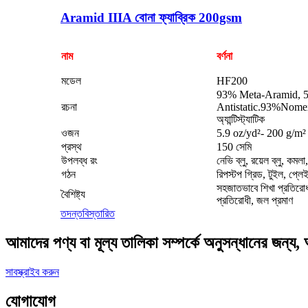
Aramid IIIA বোনা ফ্যাব্রিক 200gsm
নাম
বর্ণনা
মডেল
HF200
93% Meta-Aramid, 5
রচনা
Antistatic.93%Nom
অ্যান্টিস্ট্যাটিক
ওজন
5.9 oz/yd²- 200 g/m²
প্রস্থ
150 সেমি
উপলব্ধ রং
নেভি ব্লু, রয়েল ব্লু, কমলা
গঠন
রিপস্টপ গ্রিড, টুইল, প্লে
সহজাতভাবে শিখা প্রতিরোধক,
বৈশিষ্ট্য
প্রতিরোধী, জল প্রমাণ
তদন্ত
বিস্তারিত
আমাদের পণ্য বা মূল্য তালিকা সম্পর্কে অনুসন্ধানের জন্
সাবস্ক্রাইব করুন
যোগাযোগ