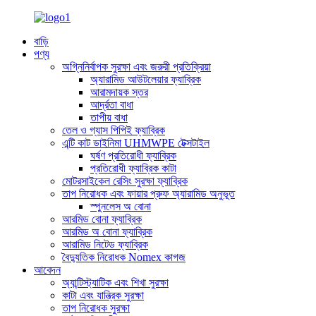
বাড়ি
পণ্য
অগ্নিনির্বাপক সুরক্ষা এবং জরুরী প্রতিক্রিয়া
অ্যারামিড আউটলেয়ার ফ্যাব্রিক
আরামদায়ক স্তর
আর্দ্রতা বাধা
তাপীয় বাধা
তেল ও গ্যাস পিপিই ফ্যাব্রিক
এন্টি কাট ডাইনিমা UHMWPE টেক্সটাইল
ঘর্ষণ প্রতিরোধী ফ্যাব্রিক
প্রতিরোধী ফ্যাব্রিক কাটা
মোটরসাইকেল রেসিং সুরক্ষা ফ্যাব্রিক
তাপ নিরোধক এবং ফায়ার প্রুফ অ্যারামিড অনুভূত
স্পুনলেস অ বোনা
আরমিড বোনা ফ্যাব্রিক
আরমিড অ বোনা ফ্যাব্রিক
আরামিড নিটেড ফ্যাব্রিক
বৈদ্যুতিক নিরোধক Nomex কাগজ
আবেদন
অ্যান্টিস্ট্যাটিক এবং শিখা সুরক্ষা
কাটা এবং যান্ত্রিক সুরক্ষা
তাপ নিরোধক সুরক্ষা