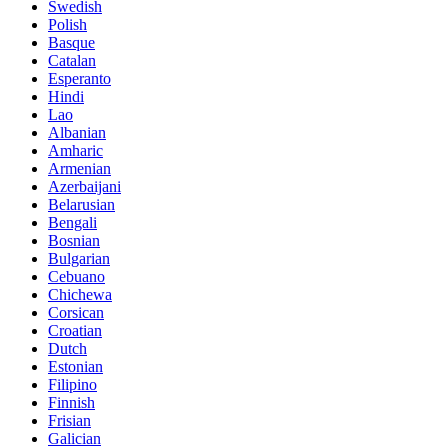
Swedish
Polish
Basque
Catalan
Esperanto
Hindi
Lao
Albanian
Amharic
Armenian
Azerbaijani
Belarusian
Bengali
Bosnian
Bulgarian
Cebuano
Chichewa
Corsican
Croatian
Dutch
Estonian
Filipino
Finnish
Frisian
Galician