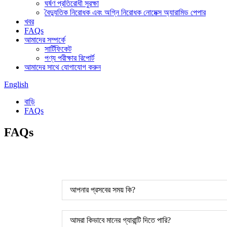
ঘর্ষণ প্রতিরোধী সুরক্ষা
বৈদ্যুতিক নিরোধক এবং অগ্নি নিরোধক নোমেক্স অ্যারামিড পেপার
খবর
FAQs
আমাদের সম্পর্কে
সার্টিফিকেট
পণ্য পরীক্ষার রিপোর্ট
আমাদের সাথে যোগাযোগ করুন
English
বাড়ি
FAQs
FAQs
আপনার প্রসবের সময় কি?
আমরা কিভাবে মানের গ্যারান্টি দিতে পারি?