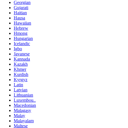
Georgian
Gujarati
Haitian
Hausa
Hawaiian
Hebrew
Hmong
Hungarian
Icelandic
Igbo
Javanese
Kannada
Kazakh
Khmer
Kurdish
Kyrgyz
Latin
Latvian
Lithuanian
Luxembou..
Macedonian
Malagasy
Malay
Malayalam
Maltese