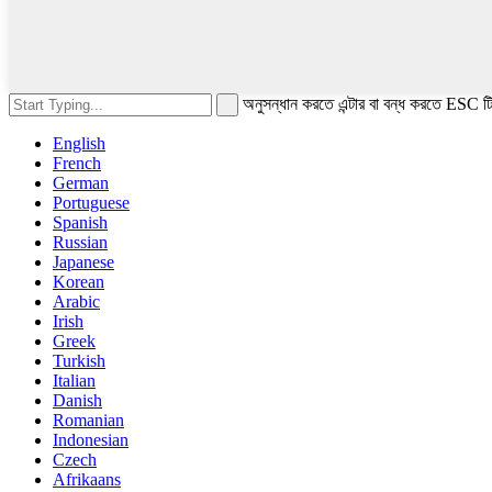
অনুসন্ধান করতে এন্টার বা বন্ধ করতে ESC টি
English
French
German
Portuguese
Spanish
Russian
Japanese
Korean
Arabic
Irish
Greek
Turkish
Italian
Danish
Romanian
Indonesian
Czech
Afrikaans