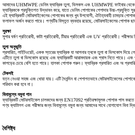
আমাদের UHMWPE ডেনিম ফ্যাব্রিক তুলা, ভিসকস এবং UHMWPE ফাইবার থেকে একত্র
ফ্যাব্রিককে প্রযুক্তিগত উদ্ভাবন করে, যাতে ডেনিম পোশাকের পেশাদার উচ্চ-প্রযুক্তি স
এই ফ্যাব্রিকটি মোটরসাইকেলের পোশাকের জন্য খুব উপযোগী, ঐতিহ্যবাহী চামড়ার পোশাক
ফলাফল অর্জন করতে পারে। পণ্যটির বিস্তৃত ব্যবহার রয়েছে, মোটরসাইকেলের পোশাক ছাড়
সুরক্ষা
সুপার ঘর্ষণ প্রতিরোধী, কাটা প্রতিরোধী, টিয়ার প্রতিরোধী এবং UV প্রতিরোধী। পরীক্
তুলা অনুভূতি
প্রসারিত, লাইটওয়েট, একক স্তরের ফ্যাব্রিক যা আপনার ত্বকে তুলা বা ভিসকোস দিয়ে 
এটিতে তুলা বা ভিসকোস রয়েছে এবং ফ্যাব্রিকটি আরামদায়ক এবং শ্বাস নিতে পারে। এবং
কাপড়ের চেয়ে বেশি হতে পারে। হালকা পোশাক পরুন। ফ্যাব্রিক প্রসারিত এবং অ প্রসা
টেকসই
যত্ন নেওয়া সহজ এবং ধোয়া যায়। এটি দৈনন্দিন বা পেশাগতভাবে মোটরসাইকেলের পোশাকের জ
পরিধান করা হবে না।
বিনামূল্যে নমুনা পান
ফ্যাব্রিকটি মোটরসাইকেল চালকদের জন্য EN17092 প্রতিরক্ষামূলক পোশাক পাস করতে পা
পণ্য ক্যাটালগ এবং পরীক্ষার জন্য বিনামূল্যে নমুনা জন্য আমাদের সাথে যোগাযোগ বিনা দ্বিধ
বৈশিষ্ট্য