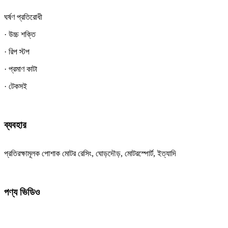
ঘর্ষণ প্রতিরোধী
· উচ্চ শক্তি
· রিপ স্টপ
· প্রমাণ কাটা
· টেকসই
ব্যবহার
প্রতিরক্ষামূলক পোশাক মোটর রেসিং, ঘোড়দৌড়, মোটরস্পোর্ট, ইত্যাদি
পণ্য ভিডিও