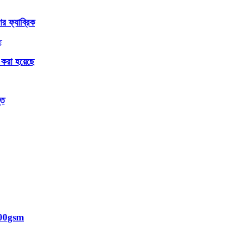
 ফ্যাব্রিক
করা হয়েছে
ূত
ক 200gsm