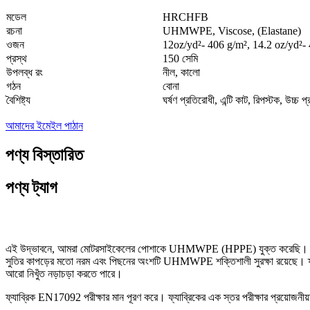
মডেল
HRCHFB
রচনা
UHMWPE, Viscose, (Elastane)
ওজন
12oz/yd²- 406 g/m², 14.2 oz/yd²-
প্রস্থ
150 সেমি
উপলব্ধ রং
নীল, কালো
গঠন
বোনা
বৈশিষ্ট্য
ঘর্ষণ প্রতিরোধী, এন্টি কাট, রিপস্টক, উচ্চ প্র
আমাদের ইমেইল পাঠান
পণ্য বিস্তারিত
পণ্য ট্যাগ
এই উদ্ভাবনে, আমরা মোটরসাইকেলের পোশাকে UHMWPE (HPPE) যুক্ত করেছি। UHMWPE 
সুতির কাপড়ের মতো নরম এবং পিছনের অংশটি UHMWPE শক্তিশালী সুরক্ষা রয়েছে। ফ্যাব
আরো নিখুঁত নড়াচড়া করতে পারে।
ফ্যাব্রিক EN17092 পরীক্ষার মান পূরণ করে। ফ্যাব্রিকের এক স্তর পরীক্ষার প্রয়োজন